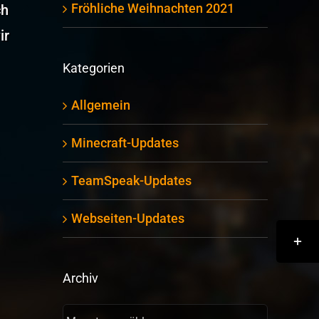
Fröhliche Weihnachten 2021
ch
ir
Kategorien
Allgemein
Minecraft-Updates
TeamSpeak-Updates
Webseiten-Updates
Toggle
Sliding
Bar
Archiv
Area
Archiv